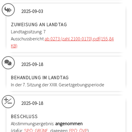
2025-09-03
ZUWEISUNG AN LANDTAG
Landtagssitzung: 7
Ausschussbericht
ab 0273 (zahl 2100-0170).pdf(155,84
KB)
2025-09-18
BEHANDLUNG IM LANDTAG
In der 7. Sitzung der XXIII. Gesetzgebungsperiode
2025-09-18
BESCHLUSS
Abstimmungsergebnis:
angenommen
(dafür:
SPÖ
;
GRÜNE
, dagegen:
FPÖ
;
ÖVP
)