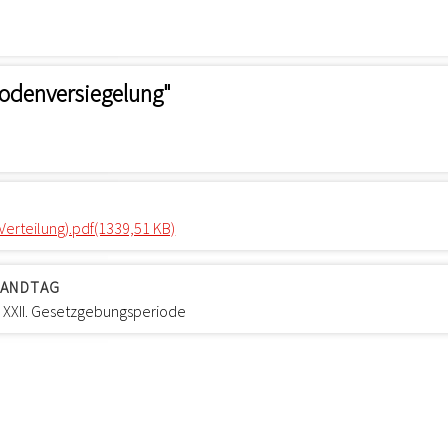
 Bodenversiegelung"
(Verteilung).pdf(1339,51 KB)
LANDTAG
er XXII. Gesetzgebungsperiode