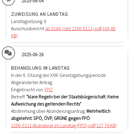
2025-06-04
ZUWEISUNG AN LANDTAG
Landtagssitzung: 6
Ausschussbericht
ab 0184 (zahl 2100-0111).pdf(104,86
KB)
2025-06-26
BEHANDLUNG IM LANDTAG
In der 6. Sitzung der XXIII. Gesetzgebungsperiode
Abgeänderter Antrag
Eingebracht von:
FPÖ
Betreff:
"klare Regeln bei der Staatsbürgerschaft: Keine
Aufweichung des geltenden Rechts"
Abstimmung über Abänderungsantrag:
Mehrheitlich
abgelehnt: SPÖ, ÖVP, GRÜNE gegen FPÖ
2100-0111 Abänderer im Landtag (FPÖ).pdf(127,74 KB)