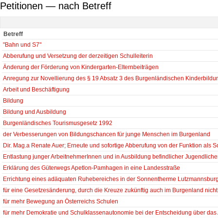
Petitionen — nach Betreff
Betreff
"Bahn und S7"
Abberufung und Versetzung der derzeitigen Schulleiterin
Änderung der Förderung von Kindergarten-Elternbeiträgen
Anregung zur Novellierung des § 19 Absatz 3 des Burgenländischen Kinderbild
Arbeit und Beschäftigung
Bildung
Bildung und Ausbildung
Burgenländisches Tourismusgesetz 1992
der Verbesserungen von Bildungschancen für junge Menschen im Burgenland
Dir. Mag.a Renate Auer; Erneute und sofortige Abberufung von der Funktion als Sch
Entlastung junger ArbeitnehmerInnen und in Ausbildung befindlicher Jugendliche
Erklärung des Güterwegs Apetlon-Pamhagen in eine Landesstraße
Errichtung eines adäquaten Ruhebereiches in der Sonnentherme Lutzmannsbur
für eine Gesetzesänderung, durch die Kreuze zukünftig auch im Burgenland nicht
für mehr Bewegung an Österreichs Schulen
für mehr Demokratie und Schulklassenautonomie bei der Entscheidung über das 